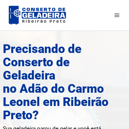
Ir
Mai
para
Men
o
conteúdo
Precisando de
Conserto de
Geladeira
no Adão do Carmo
Leonel em Ribeirão
Preto?
Sua geladeira parou de gelar e você está