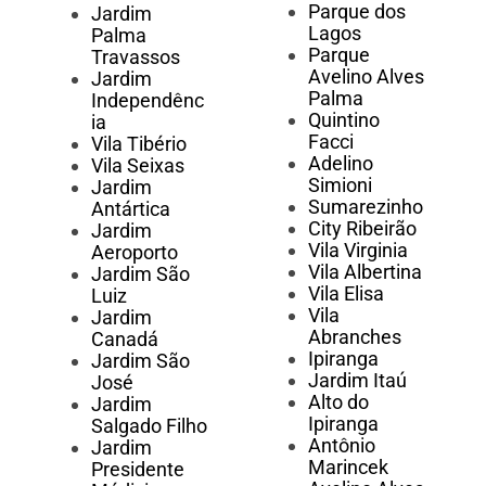
Parque dos
Jardim
Lagos
Palma
Parque
Travassos
Avelino Alves
Jardim
Palma
Independênc
Quintino
ia
Facci
Vila Tibério
Adelino
Vila Seixas
Simioni
Jardim
Sumarezinho
Antártica
City Ribeirão
Jardim
Vila Virginia
Aeroporto
Vila Albertina
Jardim São
Vila Elisa
Luiz
Vila
Jardim
Abranches
Canadá
Ipiranga
Jardim São
Jardim Itaú
José
Alto do
Jardim
Ipiranga
Salgado Filho
Antônio
Jardim
Marincek
Presidente