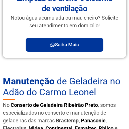
de ventilação
Notou água acumulada ou mau cheiro? Solicite
seu atendimento em domicílio!
Saiba Mais
Manutenção
de Geladeira no
Adão do Carmo Leonel
No
Conserto de Geladeira Ribeirão Preto
, somos
especializados no conserto e manutenção de
geladeiras das marcas
Brastemp,
Panasonic
,
Electrolux,
Midea
,
Continental
,
Esmaltec
,
Philco
e