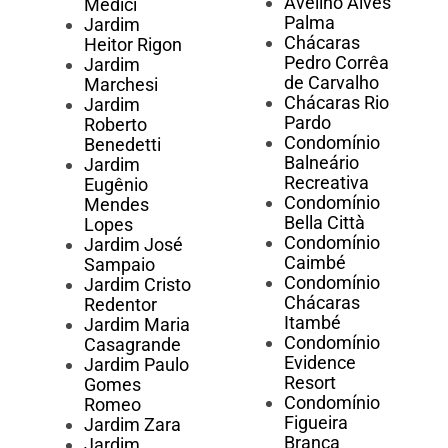
Avelino Alves
Médici
Palma
Jardim
Chácaras
Heitor Rigon
Pedro Corrêa
Jardim
de Carvalho
Marchesi
Chácaras Rio
Jardim
Pardo
Roberto
Condomínio
Benedetti
Balneário
Jardim
Recreativa
Eugênio
Condomínio
Mendes
Bella Città
Lopes
Condomínio
Jardim José
Caimbé
Sampaio
Condomínio
Jardim Cristo
Chácaras
Redentor
Itambé
Jardim Maria
Condomínio
Casagrande
Evidence
Jardim Paulo
Resort
Gomes
Condomínio
Romeo
Figueira
Jardim Zara
Branca
Jardim