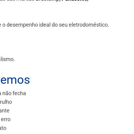
 e o desempenho ideal do seu eletrodoméstico.
alismo.
vemos
a não fecha
rulho
ante
 erro
ato