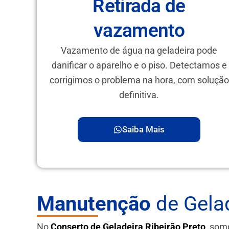
Retirada de
vazamento
Vazamento de água na geladeira pode
danificar o aparelho e o piso. Detectamos e
corrigimos o problema na hora, com solução
definitiva.
Saiba Mais
Manutenção
de Gelad
No
Conserto de Geladeira Ribeirão Preto
, som