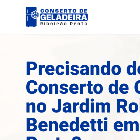
Ir
para
o
conteúdo
Precisando d
Conserto de 
no Jardim Ro
Benedetti em