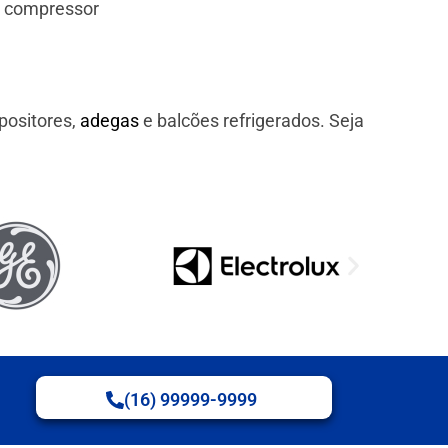
e compressor
positores,
adegas
e balcões refrigerados. Seja
(16) 99999-9999