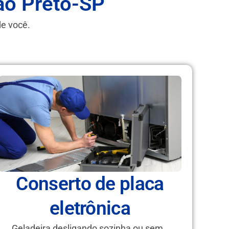
ão Preto-SP
de você.
Conserto de placa
eletrônica
Geladeira desligando sozinha ou sem