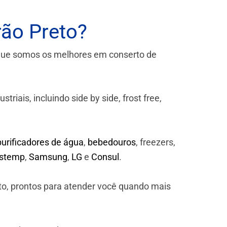
rão Preto?
que somos os melhores em conserto de
iais, incluindo side by side, frost free,
purificadores de água
,
bebedouros
, freezers,
astemp
,
Samsung
,
LG
e
Consul
.
to, prontos para atender você quando mais