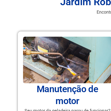
Jardim Rob
Encontr
Manutenção de
motor
Seu motor da geladeira parou de funcionar?