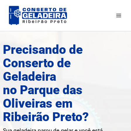
Ir
Mai
para
Men
o
conteúdo
Precisando de
Conserto de
Geladeira
no Parque das
Oliveiras em
Ribeirão Preto?
Sua geladeira parou de gelar e você está