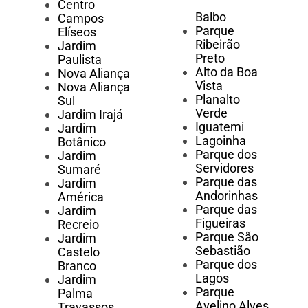
Centro
Balbo
Campos
Parque
Elíseos
Ribeirão
Jardim
Preto
Paulista
Alto da Boa
Nova Aliança
Vista
Nova Aliança
Planalto
Sul
Verde
Jardim Irajá
Iguatemi
Jardim
Lagoinha
Botânico
Parque dos
Jardim
Servidores
Sumaré
Parque das
Jardim
Andorinhas
América
Parque das
Jardim
Figueiras
Recreio
Parque São
Jardim
Sebastião
Castelo
Parque dos
Branco
Lagos
Jardim
Parque
Palma
Avelino Alves
Travassos