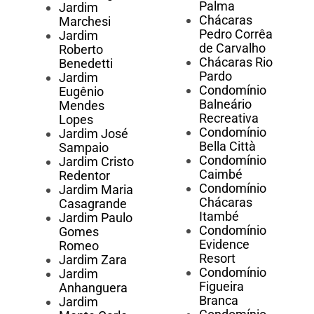
Palma
Jardim
Chácaras
Marchesi
Pedro Corrêa
Jardim
de Carvalho
Roberto
Chácaras Rio
Benedetti
Pardo
Jardim
Condomínio
Eugênio
Balneário
Mendes
Recreativa
Lopes
Condomínio
Jardim José
Bella Città
Sampaio
Condomínio
Jardim Cristo
Caimbé
Redentor
Condomínio
Jardim Maria
Chácaras
Casagrande
Itambé
Jardim Paulo
Condomínio
Gomes
Evidence
Romeo
Resort
Jardim Zara
Condomínio
Jardim
Figueira
Anhanguera
Branca
Jardim