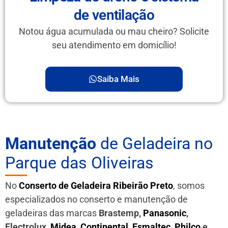
de ventilação
Notou água acumulada ou mau cheiro? Solicite
seu atendimento em domicílio!
Saiba Mais
Manutenção
de Geladeira no
Parque das Oliveiras
No
Conserto de Geladeira Ribeirão Preto
, somos
especializados no conserto e manutenção de
geladeiras das marcas
Brastemp,
Panasonic
,
Electrolux,
Midea
,
Continental
,
Esmaltec
,
Philco
e