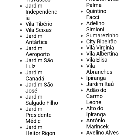
Palma
Jardim
Quintino
Independênc
Facci
ia
Adelino
Vila Tibério
Simioni
Vila Seixas
Sumarezinho
Jardim
City Ribeirão
Antártica
Vila Virginia
Jardim
Vila Albertina
Aeroporto
Vila Elisa
Jardim São
Vila
Luiz
Abranches
Jardim
Ipiranga
Canadá
Jardim Itaú
Jardim São
Adão do
José
Carmo
Jardim
Leonel
Salgado Filho
Alto do
Jardim
Ipiranga
Presidente
Antônio
Médici
Marincek
Jardim
Avelino Alves
Heitor Rigon