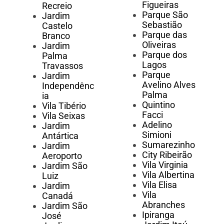
Figueiras
Recreio
Parque São
Jardim
Sebastião
Castelo
Parque das
Branco
Oliveiras
Jardim
Parque dos
Palma
Lagos
Travassos
Parque
Jardim
Avelino Alves
Independênc
Palma
ia
Quintino
Vila Tibério
Facci
Vila Seixas
Adelino
Jardim
Simioni
Antártica
Sumarezinho
Jardim
City Ribeirão
Aeroporto
Vila Virginia
Jardim São
Vila Albertina
Luiz
Vila Elisa
Jardim
Vila
Canadá
Abranches
Jardim São
Ipiranga
José