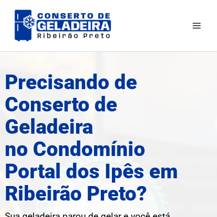
Ir
Mai
para
Men
o
conteúdo
Precisando de
Conserto de
Geladeira
no Condomínio
Portal dos Ipês em
Ribeirão Preto?
Sua geladeira parou de gelar e você está