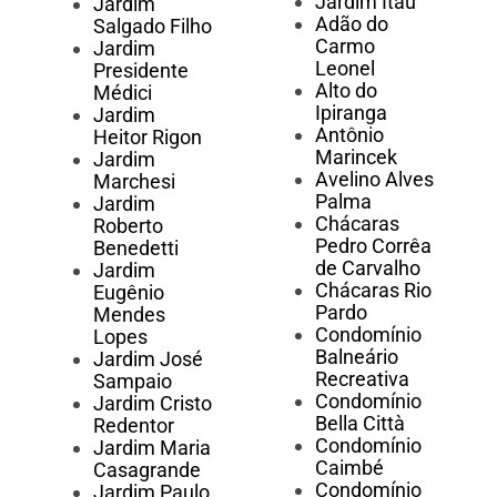
Jardim Itaú
Jardim
Adão do
Salgado Filho
Carmo
Jardim
Leonel
Presidente
Alto do
Médici
Ipiranga
Jardim
Antônio
Heitor Rigon
Marincek
Jardim
Avelino Alves
Marchesi
Palma
Jardim
Chácaras
Roberto
Pedro Corrêa
Benedetti
de Carvalho
Jardim
Chácaras Rio
Eugênio
Pardo
Mendes
Condomínio
Lopes
Balneário
Jardim José
Recreativa
Sampaio
Condomínio
Jardim Cristo
Bella Città
Redentor
Condomínio
Jardim Maria
Caimbé
Casagrande
Condomínio
Jardim Paulo