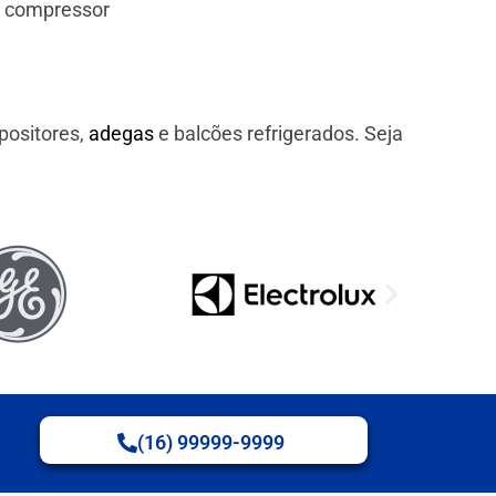
e compressor
positores,
adegas
e balcões refrigerados. Seja
(16) 99999-9999