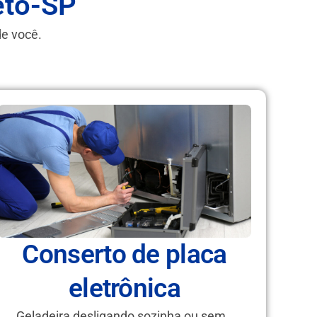
eto-SP
de você.
Conserto de placa
eletrônica
Geladeira desligando sozinha ou sem