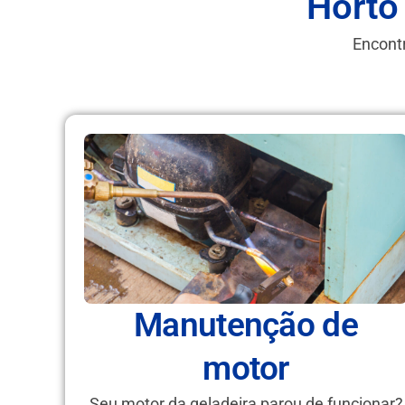
Horto
Encontr
Manutenção de
motor
Seu motor da geladeira parou de funcionar?