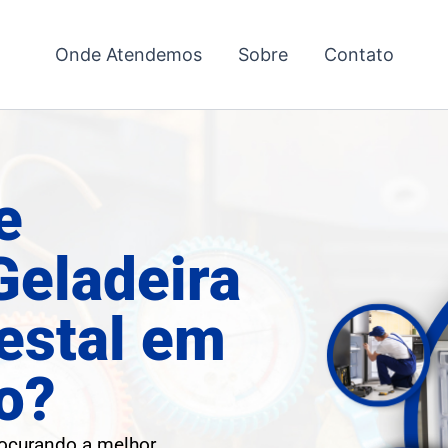
Onde Atendemos
Sobre
Contato
e
Geladeira
restal em
o?
rocurando a melhor