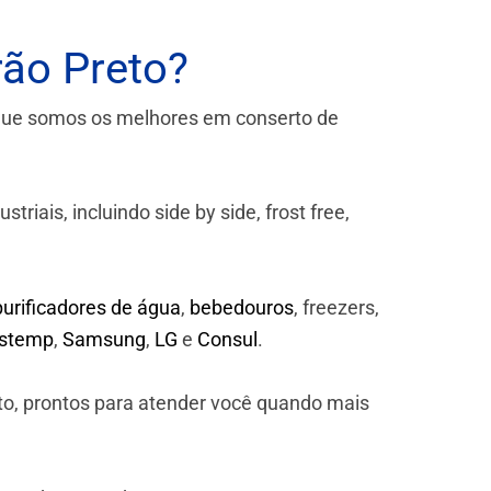
rão Preto?
que somos os melhores em conserto de
iais, incluindo side by side, frost free,
purificadores de água
,
bebedouros
, freezers,
astemp
,
Samsung
,
LG
e
Consul
.
to, prontos para atender você quando mais