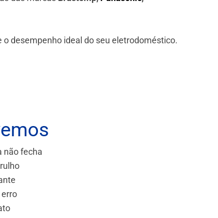
 e o desempenho ideal do seu eletrodoméstico.
vemos
a não fecha
rulho
ante
 erro
ato