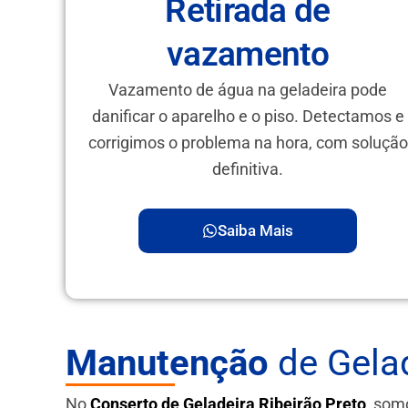
Retirada de
vazamento
Vazamento de água na geladeira pode
danificar o aparelho e o piso. Detectamos e
corrigimos o problema na hora, com solução
definitiva.
Saiba Mais
Manutenção
de Gelad
No
Conserto de Geladeira Ribeirão Preto
, som