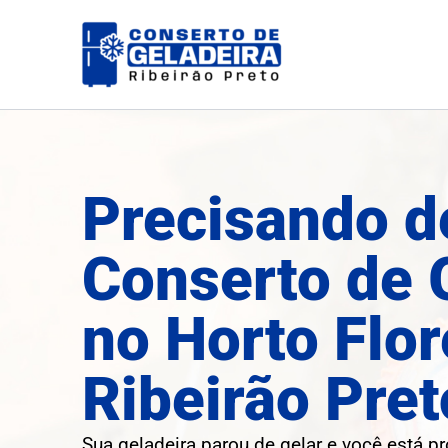
Ir
para
o
conteúdo
Precisando d
Conserto de 
no Horto Flo
Ribeirão Pret
Sua geladeira parou de gelar e você está p