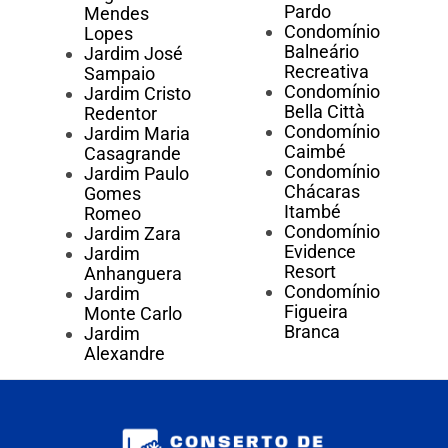
Pardo
Mendes
Condomínio
Lopes
Balneário
Jardim José
Recreativa
Sampaio
Condomínio
Jardim Cristo
Bella Città
Redentor
Condomínio
Jardim Maria
Caimbé
Casagrande
Condomínio
Jardim Paulo
Chácaras
Gomes
Itambé
Romeo
Condomínio
Jardim Zara
Evidence
Jardim
Resort
Anhanguera
Condomínio
Jardim
Figueira
Monte Carlo
Branca
Jardim
Alexandre