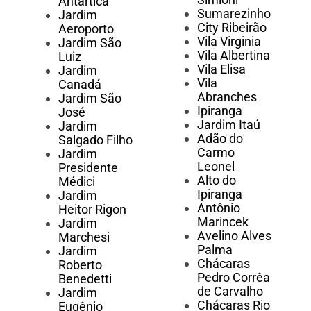
Antártica
Sumarezinho
Jardim
City Ribeirão
Aeroporto
Vila Virginia
Jardim São
Vila Albertina
Luiz
Vila Elisa
Jardim
Vila
Canadá
Abranches
Jardim São
Ipiranga
José
Jardim Itaú
Jardim
Adão do
Salgado Filho
Carmo
Jardim
Leonel
Presidente
Alto do
Médici
Ipiranga
Jardim
Antônio
Heitor Rigon
Marincek
Jardim
Avelino Alves
Marchesi
Palma
Jardim
Chácaras
Roberto
Pedro Corrêa
Benedetti
de Carvalho
Jardim
Chácaras Rio
Eugênio