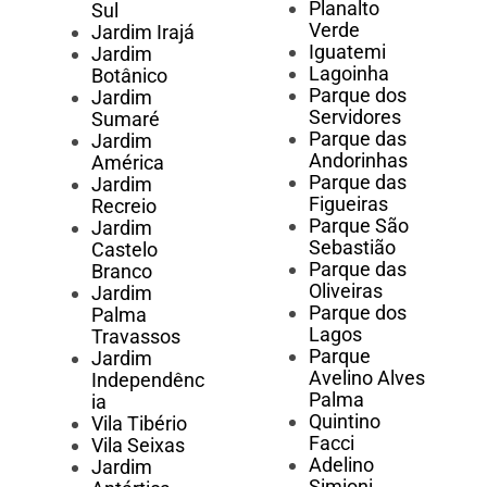
Planalto
Sul
Verde
Jardim Irajá
Iguatemi
Jardim
Lagoinha
Botânico
Parque dos
Jardim
Servidores
Sumaré
Parque das
Jardim
Andorinhas
América
Parque das
Jardim
Figueiras
Recreio
Parque São
Jardim
Sebastião
Castelo
Parque das
Branco
Oliveiras
Jardim
Parque dos
Palma
Lagos
Travassos
Parque
Jardim
Avelino Alves
Independênc
Palma
ia
Quintino
Vila Tibério
Facci
Vila Seixas
Adelino
Jardim
Simioni