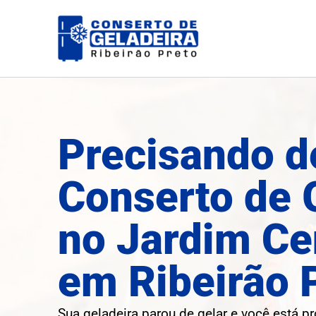
Ir
para
o
conteúdo
Precisando d
Conserto de 
no Jardim Ce
em Ribeirão 
Sua geladeira parou de gelar e você está p