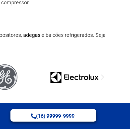
e compressor
positores,
adegas
e balcões refrigerados. Seja
(16) 99999-9999