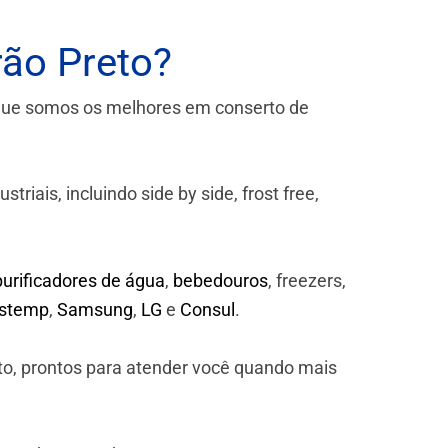
rão Preto?
que somos os melhores em conserto de
iais, incluindo side by side, frost free,
purificadores de água
,
bebedouros
, freezers,
astemp
,
Samsung
,
LG
e
Consul
.
to, prontos para atender você quando mais