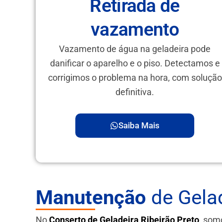
Retirada de
vazamento
Vazamento de água na geladeira pode
danificar o aparelho e o piso. Detectamos e
corrigimos o problema na hora, com solução
definitiva.
Saiba Mais
Manutenção
de Gelad
No
Conserto de Geladeira Ribeirão Preto
, som