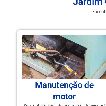
Jardim 
Encontr
Manutenção de
motor
Seu motor da geladeira parou de funcionar?