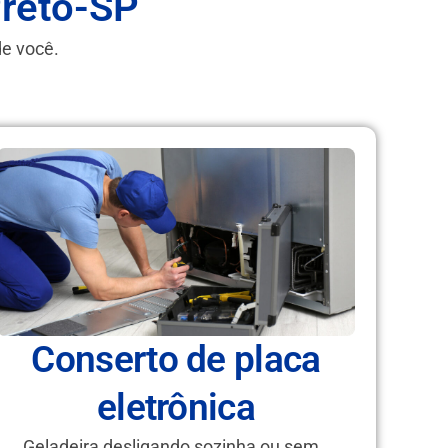
Preto-SP
de você.
Conserto de placa
eletrônica
Geladeira desligando sozinha ou sem