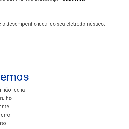
 e o desempenho ideal do seu eletrodoméstico.
vemos
a não fecha
rulho
ante
 erro
ato