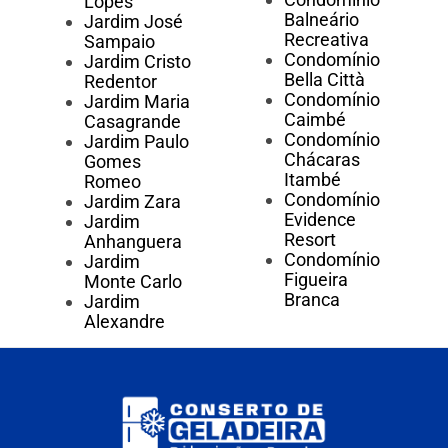
Lopes
Balneário
Jardim José
Recreativa
Sampaio
Condomínio
Jardim Cristo
Bella Città
Redentor
Condomínio
Jardim Maria
Caimbé
Casagrande
Condomínio
Jardim Paulo
Chácaras
Gomes
Itambé
Romeo
Condomínio
Jardim Zara
Evidence
Jardim
Resort
Anhanguera
Condomínio
Jardim
Figueira
Monte Carlo
Branca
Jardim
Alexandre