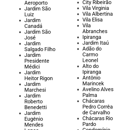
City Ribeirão
Aeroporto
Vila Virginia
Jardim São
Vila Albertina
Luiz
Vila Elisa
Jardim
Vila
Canadá
Abranches
Jardim São
Ipiranga
José
Jardim Itaú
Jardim
Adão do
Salgado Filho
Carmo
Jardim
Leonel
Presidente
Alto do
Médici
Ipiranga
Jardim
Antônio
Heitor Rigon
Marincek
Jardim
Avelino Alves
Marchesi
Palma
Jardim
Chácaras
Roberto
Pedro Corrêa
Benedetti
de Carvalho
Jardim
Chácaras Rio
Eugênio
Pardo
Mendes
Condomínio