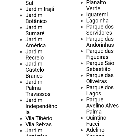
Planalto
Sul
Verde
Jardim Irajá
Iguatemi
Jardim
Lagoinha
Botânico
Parque dos
Jardim
Servidores
Sumaré
Parque das
Jardim
Andorinhas
América
Parque das
Jardim
Figueiras
Recreio
Parque São
Jardim
Sebastião
Castelo
Parque das
Branco
Oliveiras
Jardim
Parque dos
Palma
Lagos
Travassos
Parque
Jardim
Avelino Alves
Independênc
Palma
ia
Quintino
Vila Tibério
Facci
Vila Seixas
Adelino
Jardim
Simioni