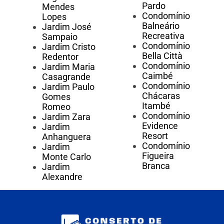
Pardo
Mendes
Condomínio
Lopes
Balneário
Jardim José
Recreativa
Sampaio
Condomínio
Jardim Cristo
Bella Città
Redentor
Condomínio
Jardim Maria
Caimbé
Casagrande
Condomínio
Jardim Paulo
Chácaras
Gomes
Itambé
Romeo
Condomínio
Jardim Zara
Evidence
Jardim
Resort
Anhanguera
Condomínio
Jardim
Figueira
Monte Carlo
Branca
Jardim
Alexandre