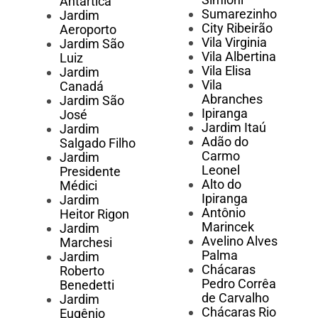
Antártica
Sumarezinho
Jardim
City Ribeirão
Aeroporto
Vila Virginia
Jardim São
Vila Albertina
Luiz
Vila Elisa
Jardim
Vila
Canadá
Abranches
Jardim São
Ipiranga
José
Jardim Itaú
Jardim
Adão do
Salgado Filho
Carmo
Jardim
Leonel
Presidente
Alto do
Médici
Ipiranga
Jardim
Antônio
Heitor Rigon
Marincek
Jardim
Avelino Alves
Marchesi
Palma
Jardim
Chácaras
Roberto
Pedro Corrêa
Benedetti
de Carvalho
Jardim
Chácaras Rio
Eugênio