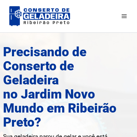
Ir
Mai
para
Men
o
conteúdo
Precisando de
Conserto de
Geladeira
no Jardim Novo
Mundo em Ribeirão
Preto?
Sua geladeira parou de gelar e você está