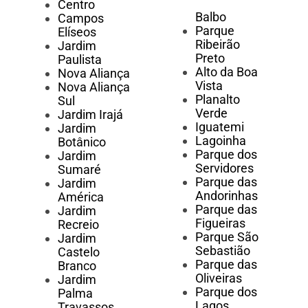
Centro
Balbo
Campos
Parque
Elíseos
Ribeirão
Jardim
Preto
Paulista
Alto da Boa
Nova Aliança
Vista
Nova Aliança
Planalto
Sul
Verde
Jardim Irajá
Iguatemi
Jardim
Lagoinha
Botânico
Parque dos
Jardim
Servidores
Sumaré
Parque das
Jardim
Andorinhas
América
Parque das
Jardim
Figueiras
Recreio
Parque São
Jardim
Sebastião
Castelo
Parque das
Branco
Oliveiras
Jardim
Parque dos
Palma
Lagos
Travassos