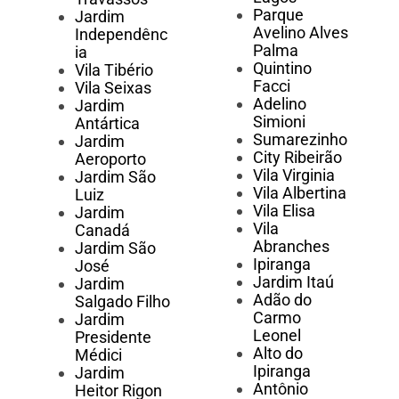
Parque
Jardim
Avelino Alves
Independênc
Palma
ia
Quintino
Vila Tibério
Facci
Vila Seixas
Adelino
Jardim
Simioni
Antártica
Sumarezinho
Jardim
City Ribeirão
Aeroporto
Vila Virginia
Jardim São
Vila Albertina
Luiz
Vila Elisa
Jardim
Vila
Canadá
Abranches
Jardim São
Ipiranga
José
Jardim Itaú
Jardim
Adão do
Salgado Filho
Carmo
Jardim
Leonel
Presidente
Alto do
Médici
Ipiranga
Jardim
Antônio
Heitor Rigon