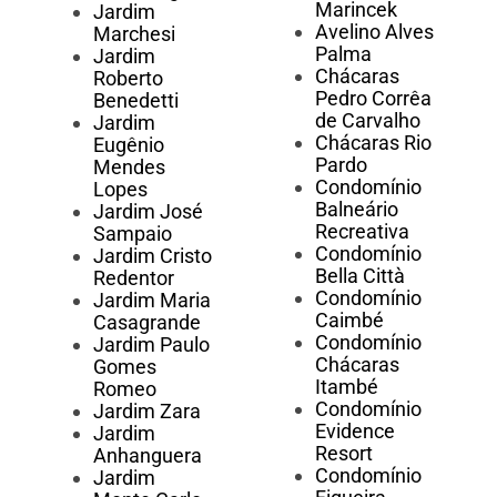
Marincek
Jardim
Avelino Alves
Marchesi
Palma
Jardim
Chácaras
Roberto
Pedro Corrêa
Benedetti
de Carvalho
Jardim
Chácaras Rio
Eugênio
Pardo
Mendes
Condomínio
Lopes
Balneário
Jardim José
Recreativa
Sampaio
Condomínio
Jardim Cristo
Bella Città
Redentor
Condomínio
Jardim Maria
Caimbé
Casagrande
Condomínio
Jardim Paulo
Chácaras
Gomes
Itambé
Romeo
Condomínio
Jardim Zara
Evidence
Jardim
Resort
Anhanguera
Condomínio
Jardim