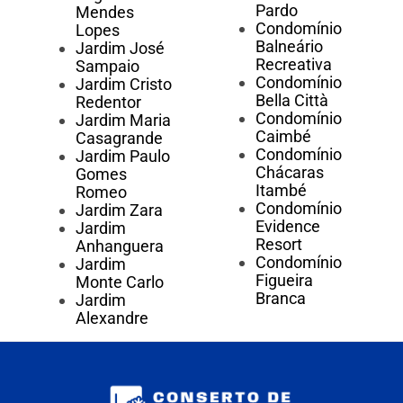
Pardo
Mendes
Condomínio
Lopes
Balneário
Jardim José
Recreativa
Sampaio
Condomínio
Jardim Cristo
Bella Città
Redentor
Condomínio
Jardim Maria
Caimbé
Casagrande
Condomínio
Jardim Paulo
Chácaras
Gomes
Itambé
Romeo
Condomínio
Jardim Zara
Evidence
Jardim
Resort
Anhanguera
Condomínio
Jardim
Figueira
Monte Carlo
Branca
Jardim
Alexandre