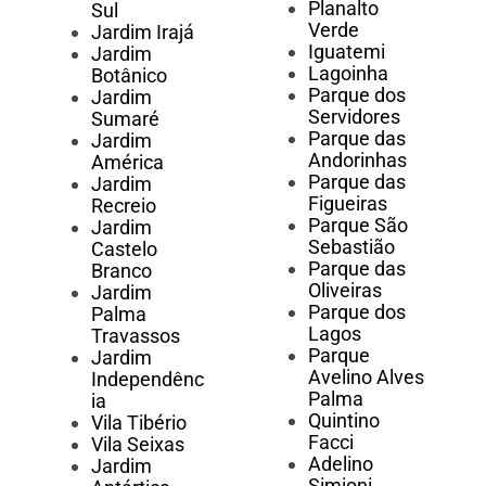
Planalto
Sul
Verde
Jardim Irajá
Iguatemi
Jardim
Lagoinha
Botânico
Parque dos
Jardim
Servidores
Sumaré
Parque das
Jardim
Andorinhas
América
Parque das
Jardim
Figueiras
Recreio
Parque São
Jardim
Sebastião
Castelo
Parque das
Branco
Oliveiras
Jardim
Parque dos
Palma
Lagos
Travassos
Parque
Jardim
Avelino Alves
Independênc
Palma
ia
Quintino
Vila Tibério
Facci
Vila Seixas
Adelino
Jardim
Simioni