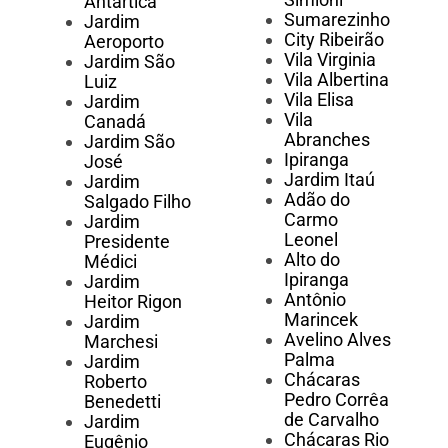
Antártica
Sumarezinho
Jardim
City Ribeirão
Aeroporto
Vila Virginia
Jardim São
Vila Albertina
Luiz
Vila Elisa
Jardim
Vila
Canadá
Abranches
Jardim São
Ipiranga
José
Jardim Itaú
Jardim
Adão do
Salgado Filho
Carmo
Jardim
Leonel
Presidente
Alto do
Médici
Ipiranga
Jardim
Antônio
Heitor Rigon
Marincek
Jardim
Avelino Alves
Marchesi
Palma
Jardim
Chácaras
Roberto
Pedro Corrêa
Benedetti
de Carvalho
Jardim
Chácaras Rio
Eugênio