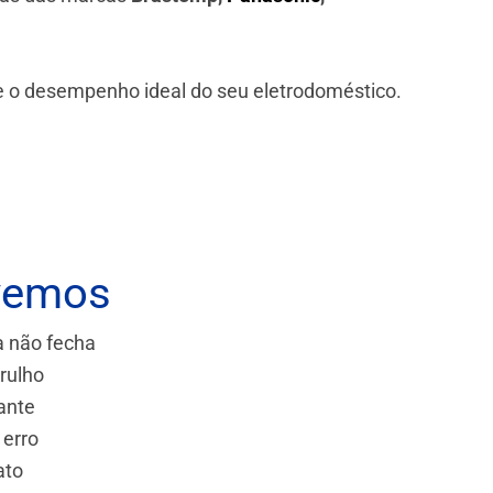
 e o desempenho ideal do seu eletrodoméstico.
vemos
a não fecha
rulho
ante
 erro
ato