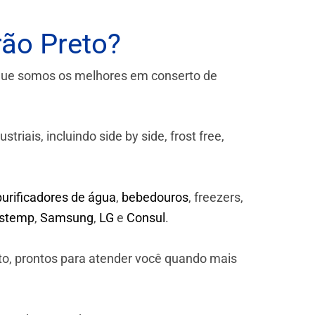
rão Preto?
que somos os melhores em conserto de
iais, incluindo side by side, frost free,
purificadores de água
,
bebedouros
, freezers,
astemp
,
Samsung
,
LG
e
Consul
.
to, prontos para atender você quando mais