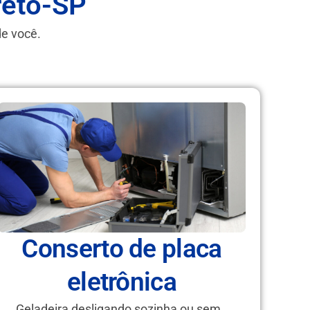
reto-SP
de você.
Conserto de placa
eletrônica
Geladeira desligando sozinha ou sem