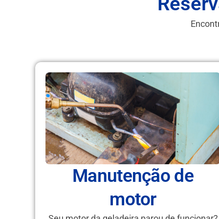
Reserv
Encontr
Manutenção de
motor
Seu motor da geladeira parou de funcionar?