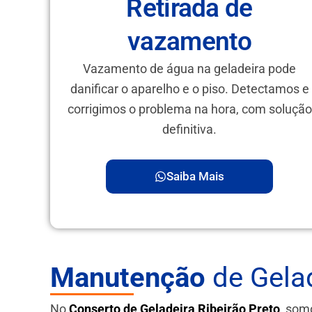
Retirada de
vazamento
Vazamento de água na geladeira pode
danificar o aparelho e o piso. Detectamos e
corrigimos o problema na hora, com solução
definitiva.
Saiba Mais
Manutenção
de Gelad
No
Conserto de Geladeira Ribeirão Preto
, som