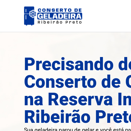
Ir
para
o
conteúdo
Precisando d
Conserto de 
na Reserva I
Ribeirão Pret
Sua geladeira parou de gelar e você está p