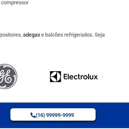
e compressor
positores,
adegas
e balcões refrigerados. Seja
(16) 99999-9999