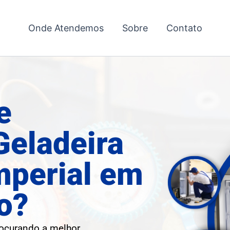
Onde Atendemos
Sobre
Contato
e
Geladeira
mperial em
o?
rocurando a melhor