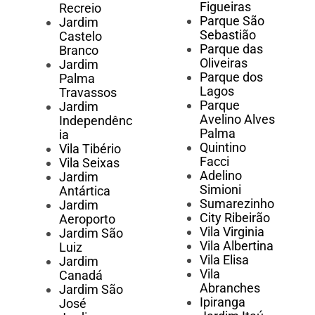
Figueiras
Recreio
Parque São
Jardim
Sebastião
Castelo
Parque das
Branco
Oliveiras
Jardim
Parque dos
Palma
Lagos
Travassos
Parque
Jardim
Avelino Alves
Independênc
Palma
ia
Quintino
Vila Tibério
Facci
Vila Seixas
Adelino
Jardim
Simioni
Antártica
Sumarezinho
Jardim
City Ribeirão
Aeroporto
Vila Virginia
Jardim São
Vila Albertina
Luiz
Vila Elisa
Jardim
Vila
Canadá
Abranches
Jardim São
Ipiranga
José