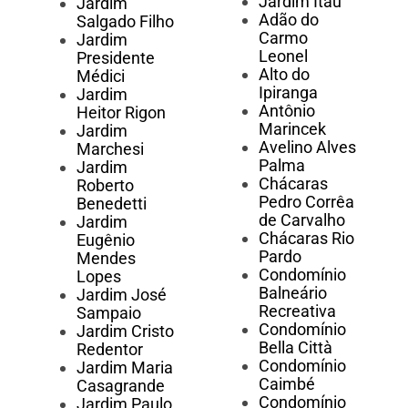
Jardim Itaú
Jardim
Adão do
Salgado Filho
Carmo
Jardim
Leonel
Presidente
Alto do
Médici
Ipiranga
Jardim
Antônio
Heitor Rigon
Marincek
Jardim
Avelino Alves
Marchesi
Palma
Jardim
Chácaras
Roberto
Pedro Corrêa
Benedetti
de Carvalho
Jardim
Chácaras Rio
Eugênio
Pardo
Mendes
Condomínio
Lopes
Balneário
Jardim José
Recreativa
Sampaio
Condomínio
Jardim Cristo
Bella Città
Redentor
Condomínio
Jardim Maria
Caimbé
Casagrande
Condomínio
Jardim Paulo