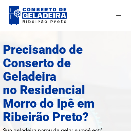
Ir
Mai
para
Men
o
conteúdo
Precisando de
Conserto de
Geladeira
no Residencial
Morro do Ipê em
Ribeirão Preto?
Sua geladeira parou de gelar e você está