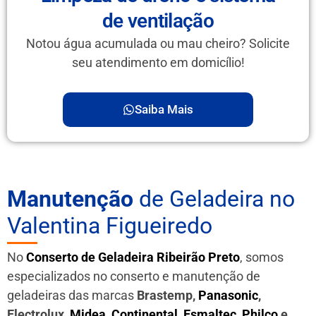
de ventilação
Notou água acumulada ou mau cheiro? Solicite
seu atendimento em domicílio!
Saiba Mais
Manutenção
de Geladeira no
Valentina Figueiredo
No
Conserto de Geladeira Ribeirão Preto
, somos
especializados no conserto e manutenção de
geladeiras das marcas
Brastemp,
Panasonic
,
Electrolux,
Midea
,
Continental
,
Esmaltec
,
Philco
e