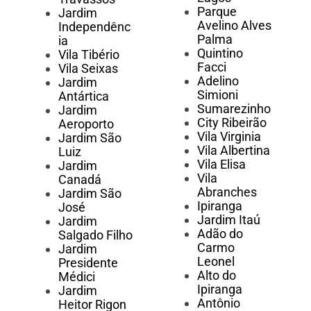
Parque
Jardim
Avelino Alves
Independênc
Palma
ia
Quintino
Vila Tibério
Facci
Vila Seixas
Adelino
Jardim
Simioni
Antártica
Sumarezinho
Jardim
City Ribeirão
Aeroporto
Vila Virginia
Jardim São
Vila Albertina
Luiz
Vila Elisa
Jardim
Vila
Canadá
Abranches
Jardim São
Ipiranga
José
Jardim Itaú
Jardim
Adão do
Salgado Filho
Carmo
Jardim
Leonel
Presidente
Alto do
Médici
Ipiranga
Jardim
Antônio
Heitor Rigon