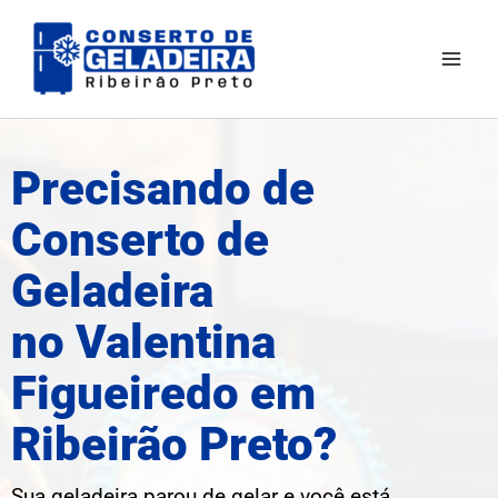
Ir
Mai
para
Men
o
conteúdo
Precisando de
Conserto de
Geladeira
no Valentina
Figueiredo em
Ribeirão Preto?
Sua geladeira parou de gelar e você está