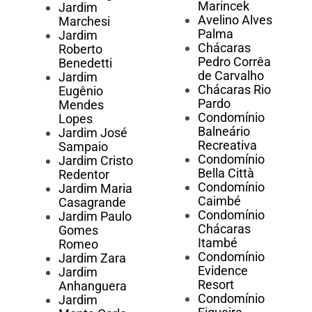
Marincek
Jardim
Avelino Alves
Marchesi
Palma
Jardim
Chácaras
Roberto
Pedro Corrêa
Benedetti
de Carvalho
Jardim
Chácaras Rio
Eugênio
Pardo
Mendes
Condomínio
Lopes
Balneário
Jardim José
Recreativa
Sampaio
Condomínio
Jardim Cristo
Bella Città
Redentor
Condomínio
Jardim Maria
Caimbé
Casagrande
Condomínio
Jardim Paulo
Chácaras
Gomes
Itambé
Romeo
Condomínio
Jardim Zara
Evidence
Jardim
Resort
Anhanguera
Condomínio
Jardim