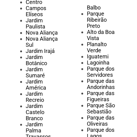
Centro
Balbo
Campos
Parque
Elíseos
Ribeirão
Jardim
Preto
Paulista
Alto da Boa
Nova Aliança
Vista
Nova Aliança
Planalto
Sul
Verde
Jardim Irajá
Iguatemi
Jardim
Lagoinha
Botânico
Parque dos
Jardim
Servidores
Sumaré
Parque das
Jardim
Andorinhas
América
Parque das
Jardim
Figueiras
Recreio
Parque São
Jardim
Sebastião
Castelo
Parque das
Branco
Oliveiras
Jardim
Parque dos
Palma
Lagos
Travassos